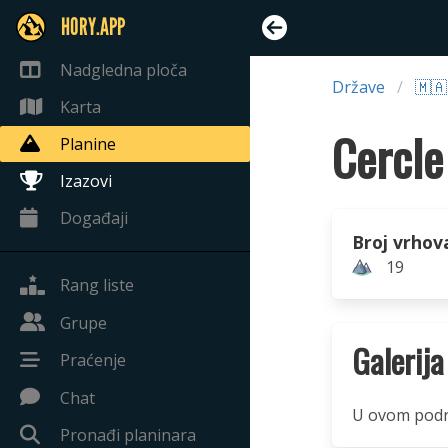
HORY.APP
Nadgledna ploča
Države
🇲
Karta
Cercle
Planine
Izazovi
Događaji
Broj vrhov
19
Rang liste
Grupe
Galerija
Praćenje
Chat
U ovom podru
Pronađi planinara