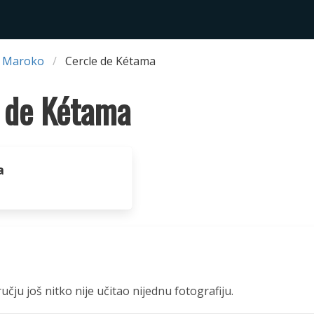
 Maroko
Cercle de Kétama
 de Kétama
a
čju još nitko nije učitao nijednu fotografiju.