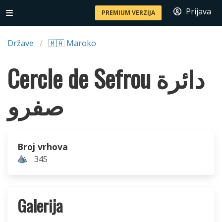
Prijava
PREMIUM VERZIJA
Države
🇲🇦 Maroko
Cercle de Sefrou دائرة
صفرو
Broj vrhova
345
Galerija