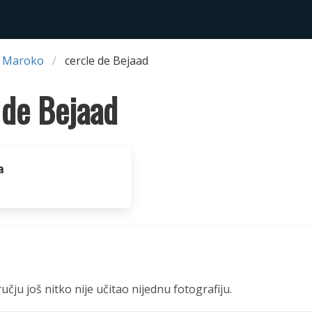
 Maroko
cercle de Bejaad
 de Bejaad
a
čju još nitko nije učitao nijednu fotografiju.