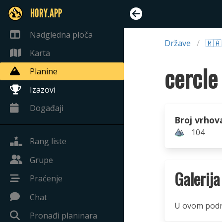
HORY.APP
Nadgledna ploča
Države
🇲
Karta
cercle
Planine
Izazovi
Događaji
Broj vrhov
104
Rang liste
Grupe
Galerija
Praćenje
Chat
U ovom podru
Pronađi planinara