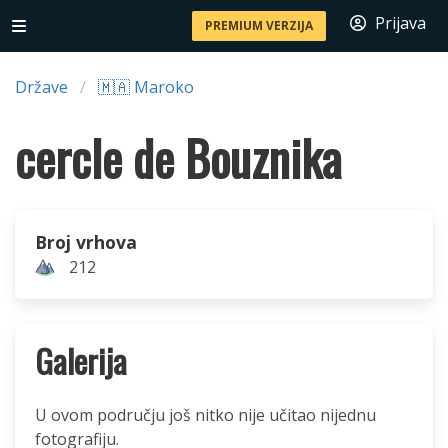
Prijava
PREMIUM VERZIJA
Države
🇲🇦 Maroko
cercle de Bouznika
Broj vrhova
212
Galerija
U ovom području još nitko nije učitao nijednu
fotografiju.