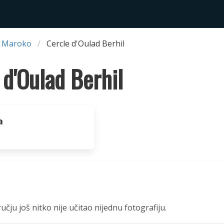
 Maroko
Cercle d'Oulad Berhil
 d'Oulad Berhil
a
čju još nitko nije učitao nijednu fotografiju.