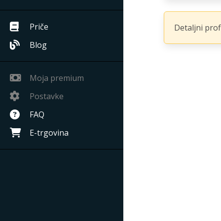
Priče
Detaljni pro
Blog
Moja premium
Postavke
FAQ
E-trgovina