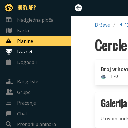
HORY.APP
Nadgledna ploča
Države
🇲
Karta
Cercle
Planine
Izazovi
Događaji
Broj vrhov
170
Rang liste
Grupe
Galerija
Praćenje
Chat
U ovom podru
Pronađi planinara