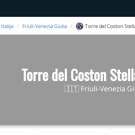
Italija
Friuli-Venezia Giulia
Torre del Coston Stell
Torre del Coston Stel
🇮🇹 Friuli-Venezia Gi