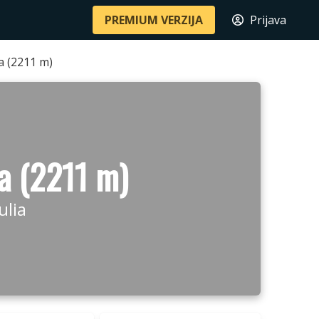
PREMIUM VERZIJA
Prijava
a (2211 m)
la (2211 m)
ulia