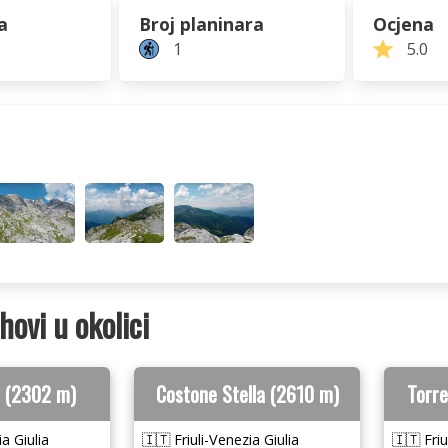
a
Broj planinara
Ocjena
1
5.0
rhovi u okolici
n (2302 m)
Costone Stella (2610 m)
Torre
ia Giulia
🇮🇹 Friuli-Venezia Giulia
🇮🇹 Friu