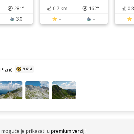
281°
0.7 km
162°
0.
3.0
–
–
 Plzně
9 614
 moguće je prikazati u
premium verziji.