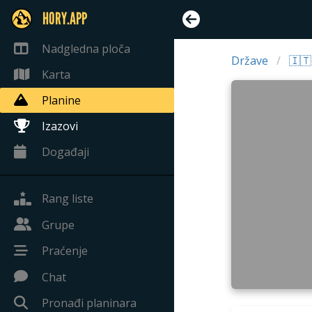
HORY.APP
Nadgledna ploča
Države
🇮🇹 
Karta
Planine
Izazovi
Događaji
Rang liste
Grupe
Praćenje
Chat
Pronađi planinara