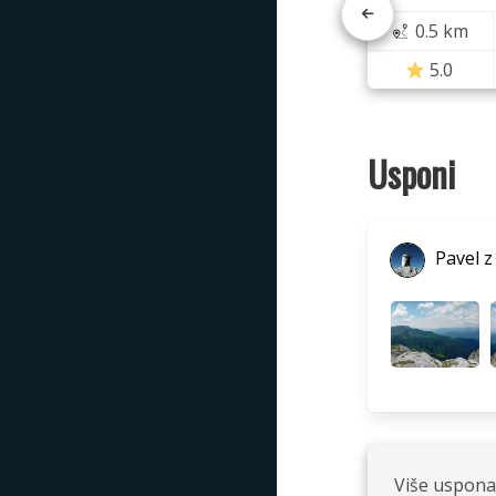
0.5 km
5.0
Usponi
Pavel z
Više uspona