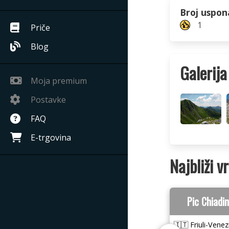
Broj uspon
1
Priče
Blog
Galerija
Moja premium
Postavke
FAQ
E-trgovina
Najbliži v
Pic Chiadi
🇮🇹 Friuli-Venez