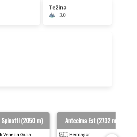
Težina
3.0
 Spinotti (2050 m)
Antecima Est (2732 m)
li-Venezia Giulia
🇦🇹 Hermagor