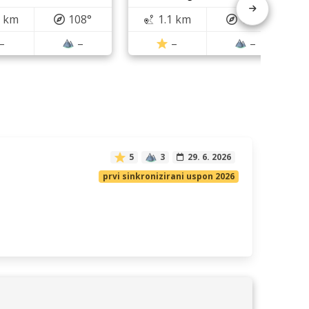
8 km
108°
1.1 km
181°
–
–
–
–
5
3
29. 6. 2026
prvi sinkronizirani uspon 2026